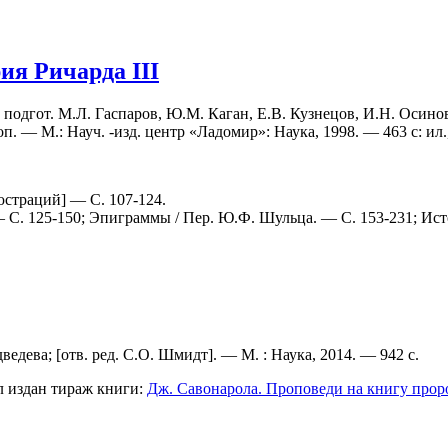
ия Ричарда III
. подгот. М.Л. Гаспаров, Ю.М. Каган, Е.В. Кузнецов, И.Н. Осино
п. — М.: Науч. -изд. центр «Ладомир»: Наука, 1998. — 463 с: ил., 
юстраций] — С. 107-124.
С. 125-150; Эпиграммы / Пер. Ю.Ф. Шульца. — С. 153-231; Истор
дведева; [отв. ред. С.О. Шмидт]. — М. : Наука, 2014. — 942 с.
л издан тираж книги:
Дж. Савонарола. Проповеди на книгу проро