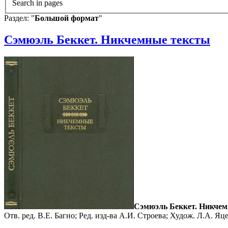
Search in pages
Раздел: "
Большой формат
"
Сэмюэль Беккет. Никчемные тексты
Сэмюэль Беккет. Никчем
Отв. ред. В.Е. Багно; Ред. изд-ва А.И. Строева; Худож. Л.А. Яц