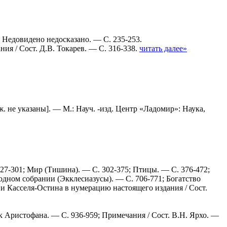
; Недовидено недосказано. — С. 235-253.
я / Сост. Д.В. Токарев. — С. 316-338.
читать далее»
ож. не указаны]. — М.: Науч. -изд. Центр «Ладомир»: Наука,
227-301; Мир (Тишина). — С. 302-375; Птицы. — С. 376-472;
дном собрании (Экклесиазусы). — С. 706-771; Богатство
ии Касселя-Остина в нумерацию настоящего издания / Сост.
Аристофана. — С. 936-959; Примечания / Сост. В.Н. Ярхо. —