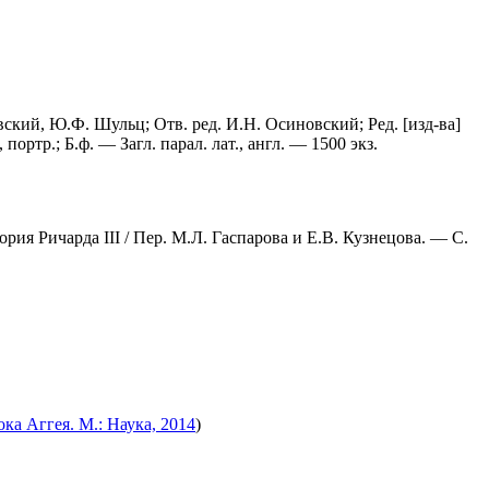
вский, Ю.Ф. Шульц; Отв. ред. И.Н. Осиновский; Ред. [изд-ва]
портр.; Б.ф. — Загл. парал. лат., англ. — 1500 экз.
ия Ричарда III / Пер. М.Л. Гаспарова и Е.В. Кузнецова. — С.
ка Аггея. М.: Наука, 2014
)