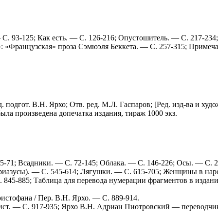
С. 93-125; Как есть. — С. 126-216; Опустошитель. — С. 217-234
«Французская» проза Сэмюэля Беккета. — С. 257-315; Примечани
. подгот. В.Н. Ярхо; Отв. ред. М.Л. Гаспаров; [Ред. изд-ва и худ
. была произведена допечатка издания, тираж 1000 экз.
5-71; Всадники. — С. 72-145; Облака. — С. 146-226; Осы. — С. 
иазусы). — С. 545-614; Лягушки. — С. 615-705; Женщины в наро
С. 845-885; Таблица для перевода нумерации фрагментов в издан
стофана / Пер. В.Н. Ярхо. — С. 889-914.
т. — С. 917-935; Ярхо В.Н. Адриан Пиотровский — переводчик 