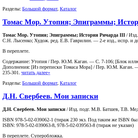
Разделы:
Большой формат
,
Каталог
Томас Мор. Утопия; Эпиграммы; Истор
Томас Мор. Утопия; Эпиграммы; История Ричарда III
/ Изд
С.Н. Лысенко; Худож. ред. Е.В. Гаврилин. — 2-е изд., испр. и до
В переплете.
Содержание: Утопия / Пер. Ю.М. Каган. — С. 7-106; [Блок илл
Дополнения: [Из переписки Томаса Мора] / Пер. Ю.М. Каган. — 
235-301.
читать далее»
Разделы:
Большой формат
,
Каталог
Д.Н. Свербеев. Мои записки
Д.Н. Свербеев. Мои записки
/ Изд. подг. М.В. Батшев, Т.В. Ме
ISBN 978-5-02-039062-1 (тираж 230 экз. Под таким же ISBN бы
ISBN: 978-5-02-039063-8, 978-5-02-039563-8 (тираж не указан)
В переплете. Суперобложка.