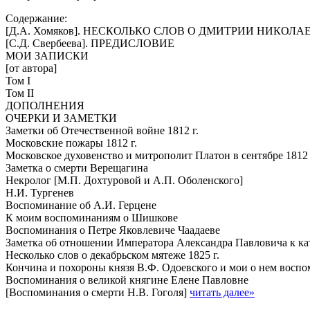
Содержание:
[Д.А. Хомяков]. НЕСКОЛЬКО СЛОВ О ДМИТРИИ НИКОЛА
[С.Д. Свербеева]. ПРЕДИСЛОВИЕ
МОИ ЗАПИСКИ
[от автора]
Том I
Том II
ДОПОЛНЕНИЯ
ОЧЕРКИ И ЗАМЕТКИ
Заметки об Отечественной войне 1812 г.
Московские пожары 1812 г.
Московское духовенство и митрополит Платон в сентябре 1812
Заметка о смерти Верещагина
Некролог [М.П. Дохтуровой и А.П. Оболенского]
Н.И. Тургенев
Воспоминание об А.И. Герцене
К моим воспоминаниям о Шишкове
Воспоминания о Петре Яковлевиче Чаадаеве
Заметка об отношении Императора Александра Павловича к ка
Несколько слов о декабрьском мятеже 1825 г.
Кончина и похороны князя В.Ф. Одоевского и мои о нем восп
Воспоминания о великой княгине Елене Павловне
[Воспоминания о смерти Н.В. Гоголя]
читать далее»