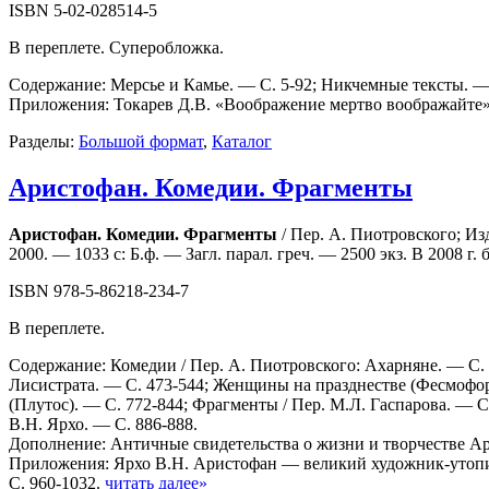
ISBN 5-02-028514-5
В переплете. Суперобложка.
Содержание: Мерсье и Камье. — С. 5-92; Никчемные тексты. — 
Приложения: Токарев Д.В. «Воображение мертво воображайте»: 
Разделы:
Большой формат
,
Каталог
Аристофан. Комедии. Фрагменты
Аристофан. Комедии. Фрагменты
/ Пер. А. Пиотровского; Изд
2000. — 1033 с: Б.ф. — Загл. парал. греч. — 2500 экз. В 2008 г
ISBN 978-5-86218-234-7
В переплете.
Содержание: Комедии / Пер. А. Пиотровского: Ахарняне. — С. 
Лисистрата. — С. 473-544; Женщины на празднестве (Фесмофор
(Плутос). — С. 772-844; Фрагменты / Пер. М.Л. Гаспарова. — 
В.Н. Ярхо. — С. 886-888.
Дополнение: Античные свидетельства о жизни и творчестве Ари
Приложения: Ярхо В.Н. Аристофан — великий художник-утопис
С. 960-1032.
читать далее»