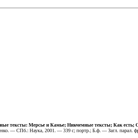
ные тексты: Мерсье и Камье; Никчемные тексты; Как есть; 
енко. — СПб.: Наука, 2001. — 339 с; портр.; Б.ф. — Загл. парал.