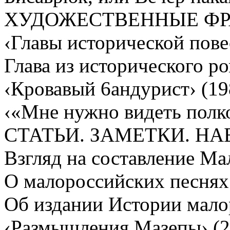
ХУДОЖЕСТВЕННЫЕ Ф
‹Главы исторической повес
Глава из исторического ро
‹Кровавый 6андурист› (19
‹«Мне нужно видеть полко
СТАТЬИ. ЗАМЕТКИ. Н
Взгляд на составление Ма
О малороссийских песнях 
Об издании Истории малор
‹Размышления Мазепы› (2