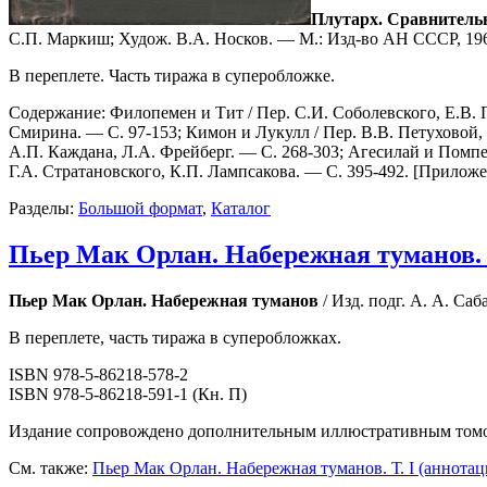
Плутарх. Сравнительны
С.П. Маркиш; Худож. В.А. Носков. — М.: Изд-во АН СССР, 1963. 
В переплете. Часть тиража в суперобложке.
Содержание: Филопемен и Тит / Пер. С.И. Соболевского, Е.В. П
Смирина. — С. 97-153; Кимон и Лукулл / Пер. В.В. Петуховой, 
А.П. Каждана, Л.А. Фрейберг. — С. 268-303; Агесилай и Помпеи
Г.А. Стратановского, К.П. Лампсакова. — С. 395-492. [Прилож
Разделы:
Большой формат
,
Каталог
Пьер Мак Орлан. Набережная туманов. Т
Пьер Мак Орлан. Набережная туманов
/ Изд. подг. А. А. Саб
В переплете, часть тиража в суперобложках.
ISBN 978-5-86218-578-2
ISBN 978-5-86218-591-1 (Кн. П)
Издание сопровождено дополнительным иллюстративным томо
См. также:
Пьер Мак Орлан. Набережная туманов. Т. I (аннотац