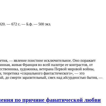
020. — 672 с. — Б.ф. — 500 экз.
етия, — явление поистине исключительное. Оно поражает
нная, живая Франция во всей палитре ее контрастов, от
шественника, художника, ветерана Первой мировой войны,
, теоретика «социального фантастического», — это
й, до смерти заразительный, смех над абсурдностью бытия, —
чения по причине фанатической любви