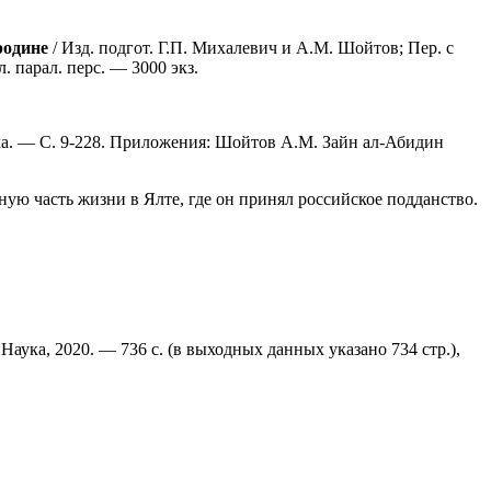
родине
/ Изд. подгот. Г.П. Михалевич и A.M. Шойтов; Пер. с
. парал. перс. — 3000 экз.
ка. — С. 9-228. Приложения: Шойтов A.M. Зайн ал-Абидин
ую часть жизни в Ялте, где он принял российское подданство.
 Наука, 2020. — 736 с. (в выходных данных указано 734 стр.),