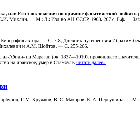
ка, или Его злоключения по причине фанатической любви к 
Е.И. Михлин. — М.; Л.: Изд-во АН СССР, 1963. 267 с; Б.ф. — Загл
 Биография автора. — С. 7-8; Дневник путешествия Ибрахим-бе
 Михалевич и A.M. Шойтов. — С. 255-266.
 ал-Абиди- на Марагаи (ок. 1837—1910), прожившего значительн
ство на иранское; умер в Стамбуле.
читать далее»
ви
 Горбунов, Г. М. Кружков, В. С. Макаров, Е. А. Первушина. — М.: