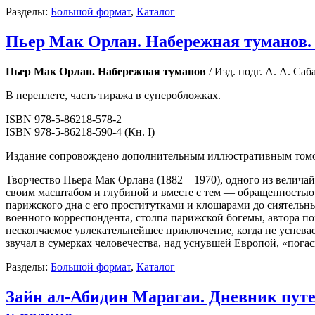
Разделы:
Большой формат
,
Каталог
Пьер Мак Орлан. Набережная туманов. 
Пьер Мак Орлан. Набережная туманов
/ Изд. подг. А. А. Са
В переплете, часть тиража в суперобложках.
ISBN 978-5-86218-578-2
ISBN 978-5-86218-590-4 (Кн. I)
Издание сопровождено дополнительным иллюстративным томо
Творчество Пьера Мак Орлана (1882—1970), одного из велича
своим масштабом и глубиной и вместе с тем — обращенностью к
парижского дна с его проститутками и клошарами до сиятельн
военного корреспондента, столпа парижской богемы, автора п
нескончаемое увлекательнейшее приключение, когда не успева
звучал в сумерках человечества, над уснувшей Европой, «пог
Разделы:
Большой формат
,
Каталог
Зайн ал-Абидин Марагаи. Дневник пут