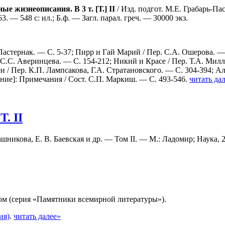
е жизнеописания. В 3 т. [Т.] II
/ Изд. подгот. М.Е. Грабарь-Па
— 548 с: ил.; Б.ф. — Загл. парал. греч. — 30000 экз.
астернак. — С. 5-37; Пирр и Гай Марий / Пер. C.A. Ошерова. — 
С.С. Аверинцева. — С. 154-212; Никий и Красе / Пер. Т.А. Милл
 / Пер. К.П. Лампсакова, Г.А. Стратановского. — С. 304-394; А
ение]: Примечания / Сост. С.П. Маркиш. — С. 493-546.
читать да
. II
ашникова, Е. В. Баевская и др. — Том II. — М.: Ладомир; Наука, 
м (серия «Памятники всемирной литературы»).
ия)
.
читать далее»