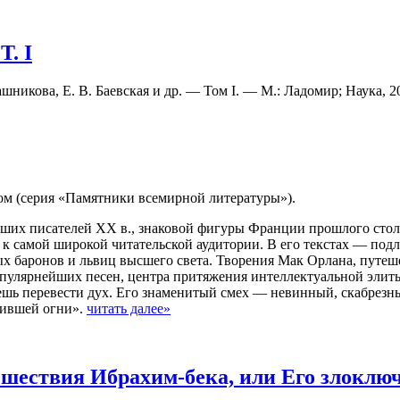
Т. I
башникова, Е. В. Баевская и др. — Том I. — М.: Ладомир; Наука, 2
м (серия «Памятники всемирной литературы»).
йших писателей XX в., знаковой фигуры Франции прошлого стол
 самой широкой читательской аудитории. В его текстах — подли
ых баронов и львиц высшего света. Творения Мак Орлана, путе
опулярнейших песен, центра притяжения интеллектуальной элиты
ешь перевести дух. Его знаменитый смех — невинный, скабрезны
асившей огни».
читать далее»
ешествия Ибрахим-бека, или Его злоклю