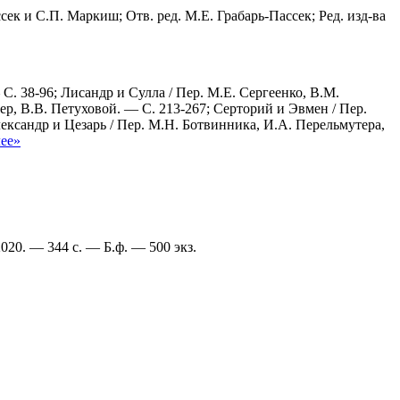
ссек и С.П. Маркиш; Отв. ред. М.Е. Грабарь-Пассек; Ред. изд-ва
С. 38-96; Лисандр и Сулла / Пер. М.Е. Сергеенко, В.М.
ер, В.В. Петуховой. — С. 213-267; Серторий и Эвмен / Пер.
лександр и Цезарь / Пер. М.Н. Ботвинника, И.А. Перельмутера,
лее»
2020. — 344 с. — Б.ф. — 500 экз.