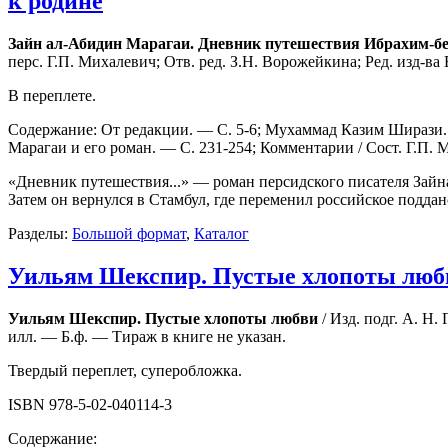
к родине
Зайн ал-Абидин Марагаи. Дневник путешествия Ибрахим-бе
перс. Г.П. Михалевич; Отв. ред. З.Н. Ворожейкина; Ред. изд-ва 
В переплете.
Содержание: От редакции. — С. 5-6; Мухаммад Казим Ширази.
Марагаи и его роман. — С. 231-254; Комментарии / Сост. Г.П.
«Дневник путешествия...» — роман персидского писателя Зайна
Затем он вернулся в Стамбул, где переменил российское поддан
Разделы:
Большой формат
,
Каталог
Уильям Шекспир. Пустые хлопоты люб
Уильям Шекспир. Пустые хлопоты любви
/ Изд. подг. А. Н.
илл. — Б.ф. — Тираж в книге не указан.
Твердый переплет, суперобложка.
ISBN 978-5-02-040114-3
Содержание: