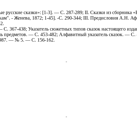
е русские сказки»: [1-3]. — С. 287-289; II. Сказки из сборника
ам". - Женева, 1872; 1-45]. -С. 290-344; III. Предисловия А.Н. 
2.
— С. 367-438; Указатель сюжетных типов сказок настоящего издан
ель предметов. — С. 453-482; Алфавитный указатель сказок. — С
987. — № 5. — С. 156-162.