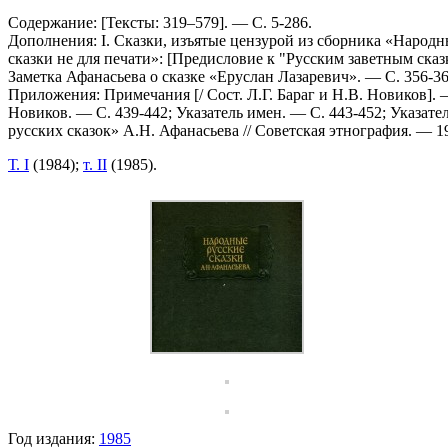
Содержание: [Тексты: 319–579]. — С. 5-286.
Дополнения: I. Сказки, изъятые цензурой из сборника «Народны
сказки не для печати»: [Предисловие к "Русским заветным сказк
Заметка Афанасьева о сказке «Еруслан Лазаревич». — С. 356-36
Приложения: Примечания [/ Сост. Л.Г. Бараг и Н.В. Новиков]. 
Новиков. — С. 439-442; Указатель имен. — С. 443-452; Указат
русских сказок» А.Н. Афанасьева // Советская этнография. — 1
Т. I
(1984);
т. II
(1985).
Год издания:
1985