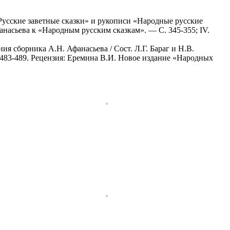
 «Русские заветные сказки» и рукописи «Народные русские
Афанасьева к «Народным русским сказкам». — С. 345-355; IV.
ия сборника А.Н. Афанасьева / Сост. Л.Г. Бараг и Н.В.
. 483-489. Рецензия: Еремина В.И. Новое издание «Народных