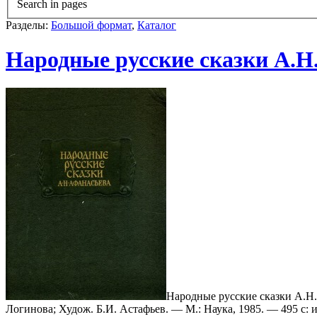
Search in pages
Разделы:
Большой формат
,
Каталог
Народные русские сказки А.Н. А
Народные русские сказки А.Н. А
Логинова; Худож. Б.И. Астафьев. — М.: Наука, 1985. — 495 с: и