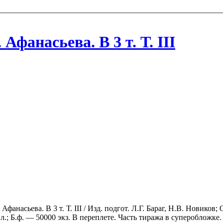
фанасьева. В 3 т. Т. III
фанасьева. В 3 т. Т. III / Изд. подгот. Л.Г. Бараг, Н.В. Новиков;
л.; Б.ф. — 50000 экз. В переплете. Часть тиража в суперобложке.