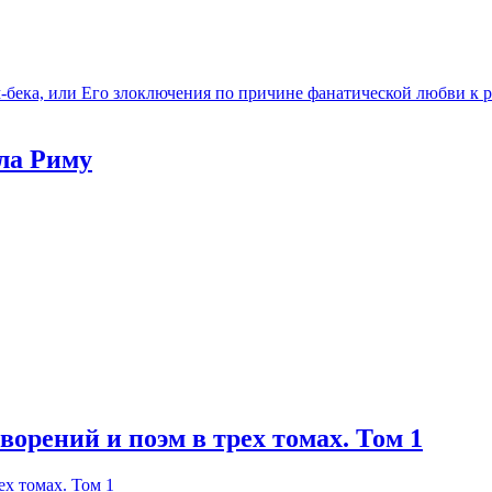
бека, или Его злоключения по причине фанатической любви к 
ла Риму
ворений и поэм в трех томах. Том 1