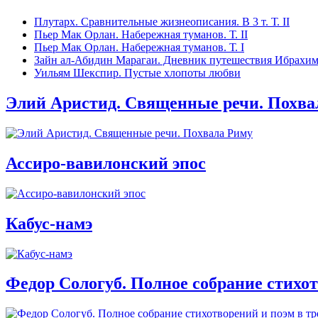
Плутарх. Сравнительные жизнеописания. В 3 т. Т. II
Пьер Мак Орлан. Набережная туманов. Т. II
Пьер Мак Орлан. Набережная туманов. Т. I
Зайн ал-Абидин Марагаи. Дневник путешествия Ибрахим-
Уильям Шекспир. Пустые хлопоты любви
Элий Аристид. Священные речи. Похва
Ассиро-вавилонский эпос
Кабус-намэ
Федор Сологуб. Полное собрание стихот