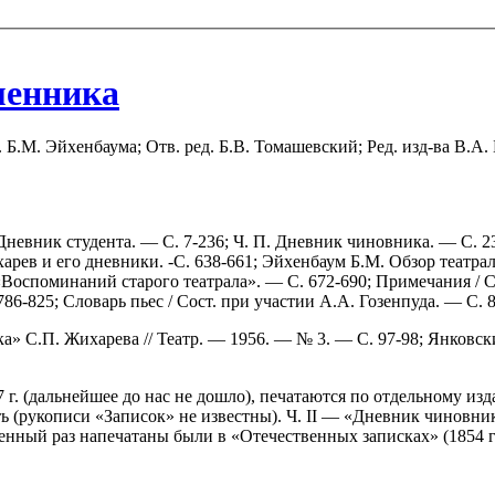
менника
нт. Б.М. Эйхенбаума; Отв. ред. Б.В. Томашевский; Ред. изд-ва В.А
 Дневник студента. — С. 7-236; Ч. П. Дневник чиновника. — С. 2
рев и его дневники. -С. 638-661; Эйхенбаум Б.М. Обзор театра
Воспоминаний старого театрала». — С. 672-690; Примечания / 
786-825; Словарь пьес / Сост. при участии A.A. Гозенпуда. — С. 
» С.П. Жихарева // Театр. — 1956. — № 3. — С. 97-98; Янковск
7 г. (дальнейшее до нас не дошло), печатаются по отдельному из
ть (рукописи «Записок» не известны). Ч. II — «Дневник чинов
енный раз напечатаны были в «Отечественных записках» (1854 г