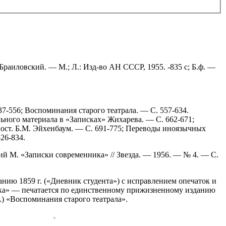
. Браиловский. — М.; Л.: Изд-во АН СССР, 1955. -835 с; Б.ф. —
37-556; Воспоминания старого театрала. — С. 557-634.
льного материала в «Записках» Жихарева. — С. 662-671;
Сост. Б.М. Эйхенбаум. — С. 691-775; Переводы иноязычных
826-834.
ий М. «Записки современника» // Звезда. — 1956. — № 4. — С.
данию 1859 г. («Дневник студента») с исправлением опечаток и
ника» — печатается по единственному прижизненному изданию
.) «Воспоминания старого театрала».