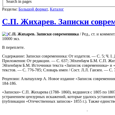
Search in pages
Разделы:
Большой формат
,
Каталог
С.П. Жихарев. Записки совре
С.П. Жихарев. Записки современника
/ Ред., ст. и комме
10000 экз.
В переплете.
Содержание: Записки современника: От издателя. — С. 5; Ч. I.
Приложения: От редакции. — С. 637; Эйхенбаум Б.М. С.П. Жиха
Эйхенбаум Б.М. Источники текста «Записок современника» и «
текстов. — С. 776-785; Словарь имен / Сост. Л.Л. Ганзен. — С. 
Рецензии: Альтшуллер А. Новое издание «Записок современника
184-186.
«Записки» С.П. Жихарева (1788- 1860), ведшиеся с 1805 по 180
устранением цензурных искажений, которые удалось установи
(публикации «Отечественных записок» 1855 г.). Также единств