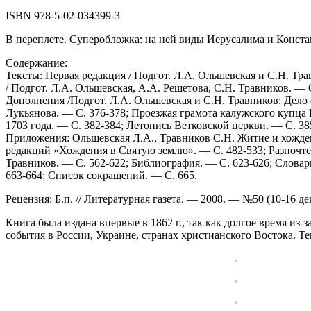
ISBN 978-5-02-034399-3
В переплете. Суперобложка: на ней виды Иерусалима и Конст
Содержание:
Тексты: Первая редакция / Подгот. Л.А. Ольшевская и С.Н. Тра
/ Подгот. Л.А. Ольшевская, A.A. Решетова, С.Н. Травников. — С
Дополнения /Подгот. Л.А. Ольшевская и С.Н. Травников: Дело 
Лукьянова. — С. 376-378; Проезжая грамота калужского купца 
1703 года. — С. 382-384; Летопись Ветковской церкви. — С. 3
Приложения: Ольшевская Л.А., Травников С.Н. Житие и хожден
редакций «Хождения в Святую землю». — С. 482-533; Разночтен
Травников. — С. 562-622; Библиография. — С. 623-626; Словарь
663-664; Список сокращений. — С. 665.
Рецензия: Б.п. // Литературная газета. — 2008. — №50 (10-16 дек
Книга была издана впервые в 1862 г., так как долгое время из
события в России, Украине, странах христианского Востока. Т