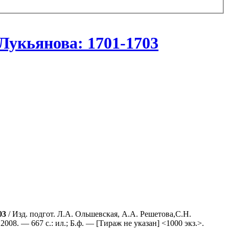
Лукьянова: 1701-1703
03
/ Изд. подгот. Л.А. Ольшевская, A.A. Решетова,С.Н.
008. — 667 с.: ил.; Б.ф. — [Тираж не указан] <1000 экз.>.