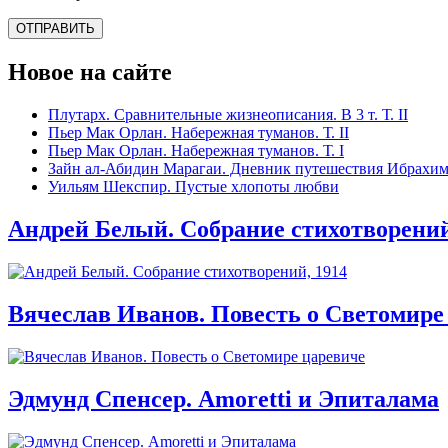
Новое на сайте
Плутарх. Сравнительные жизнеописания. В 3 т. Т. II
Пьер Мак Орлан. Набережная туманов. Т. II
Пьер Мак Орлан. Набережная туманов. Т. I
Зайн ал-Абидин Марагаи. Дневник путешествия Ибрахим-
Уильям Шекспир. Пустые хлопоты любви
Андрей Белый. Собрание стихотворений
Вячеслав Иванов. Повесть о Светомире
Эдмунд Спенсер. Amoretti и Эпиталама