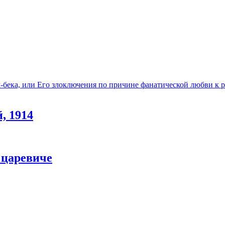
бека, или Его злоключения по причине фанатической любви к 
, 1914
 царевиче