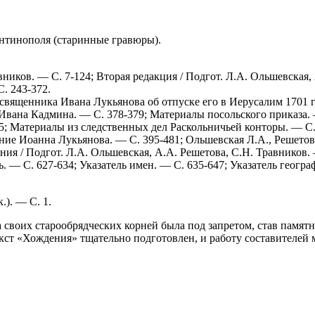
антинополя (старинные гравюры).
вников. — С. 7-124; Вторая редакция / Подгот. Л.А. Ольшевская,
. 243-372.
священника Ивана Лукьянова об отпуске его в Иерусалим 1701 г
Ивана Кадмина. — С. 378-379; Материалы посольского приказа. 
85; Материалы из следственных дел Раскольничьей конторы. — С.
ие Иоанна Лукьянова. — С. 395-481; Ольшевская Л.А., Решетов
ия / Подгот. Л.А. Ольшевская, A.A. Решетова, С.Н. Травников. 
. — С. 627-634; Указатель имен. — С. 635-647; Указатель геогр
.). — С. 1.
-за своих старообрядческих корней была под запретом, став пам
екст «Хождения» тщательно подготовлен, и работу составителей