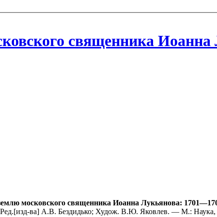
ковского священника Иоанна 
землю московского священника Иоанна Лукьянова: 1701—17
ед.[изд-ва] A.B. Бездидько; Худож. В.Ю. Яковлев. — М.: Наука, 2