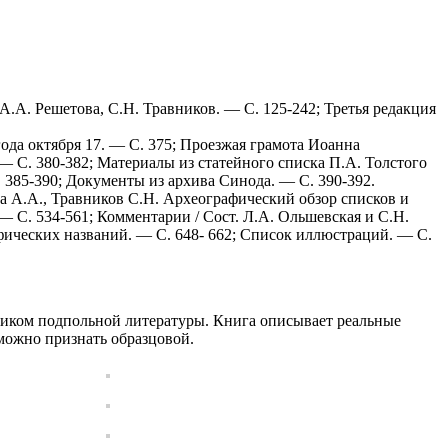
 A.A. Решетова, С.Н. Травников. — С. 125-242; Третья редакция
ода октября 17. — С. 375; Проезжая грамота Иоанна
— С. 380-382; Материалы из статейного списка П.А. Толстого
 385-390; Документы из архива Синода. — С. 390-392.
а A.A., Травников С.Н. Археографический обзор списков и
— С. 534-561; Комментарии / Сост. Л.А. Ольшевская и С.Н.
афических названий. — С. 648- 662; Список иллюстраций. — С.
ятником подпольной литературы. Книга описывает реальные
 можно признать образцовой.