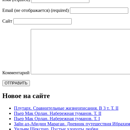
Email (не отображается) (required)
Сайт
Комментарий
Новое на сайте
Плутарх. Сравнительные жизнеописания. В 3 т. Т. II
Пьер Мак Орлан. Набережная туманов. Т. II
Пьер Мак Орлан. Набережная туманов. Т. I
Зайн ал-Абидин Марагаи. Дневник путешествия Ибрахим-
Уильям Шекспир. Пустые хлопоты любви