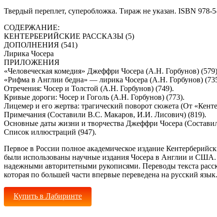
Твердый переплет, суперобложка. Тираж не указан. ISBN 978-5
СОДЕРЖАНИЕ:
КЕНТЕРБЕРИЙСКИЕ РАССКАЗЫ (5)
ДОПОЛНЕНИЯ (541)
Лирика Чосера
ПРИЛОЖЕНИЯ
«Человеческая комедия» Джеффри Чосера (А.Н. Горбунов) (579)
«Рифма в Англии бедна» — лирика Чосера (А.Н. Горбунов) (735
Отречения: Чосер и Толстой (А.Н. Горбунов) (749).
Кривые дороги: Чосер и Гоголь (А.Н. Горбунов) (773).
Лицемер и его жертва: трагический поворот сюжета (От «Кенте
Примечания (Составили B.C. Макаров, И.И. Лисович) (819).
Основные даты жизни и творчества Джеффри Чосера (Составил 
Список иллюстраций (947).
Первое в России полное академическое издание Кентерберийск
были использованы научные издания Чосера в Англии и США. К
надежными авторитетными рукописями. Переводы текста расска
которая по большей части впервые переведена на русский язык
Купить в Лабиринте