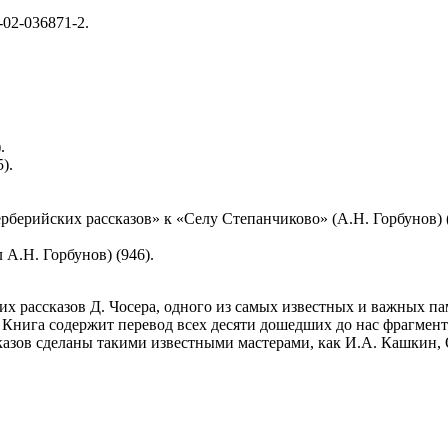
-02-036871-2.
.
).
рберийских рассказов» к «Селу Степанчиково» (А.Н. Горбунов) (
А.Н. Горбунов) (946).
их рассказов Д. Чосера, одного из самых известных и важных п
нига содержит перевод всех десяти дошедших до нас фрагменто
зов сделаны такими известными мастерами, как И.А. Кашкин, О
.