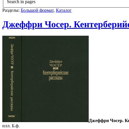
Search in pages
Разделы:
Большой формат
,
Каталог
Джеффри Чосер. Кентерберий
Джеффри Чосер. Ке
илл. Б.ф.