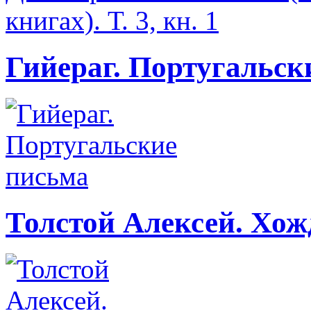
Гийераг. Португальск
Толстой Алексей. Хож