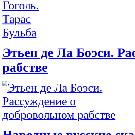
Этьен де Ла Боэси. Р
рабстве
Народные русские ска