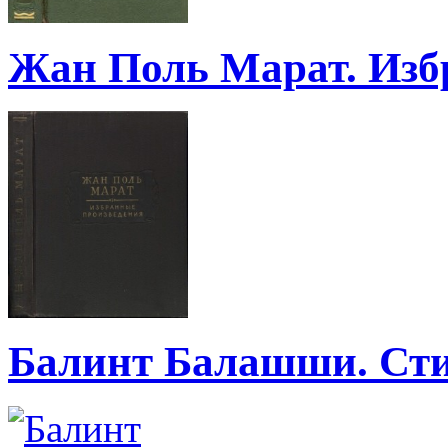
Жан Поль Марат. Избр
Балинт Балашши. Сти