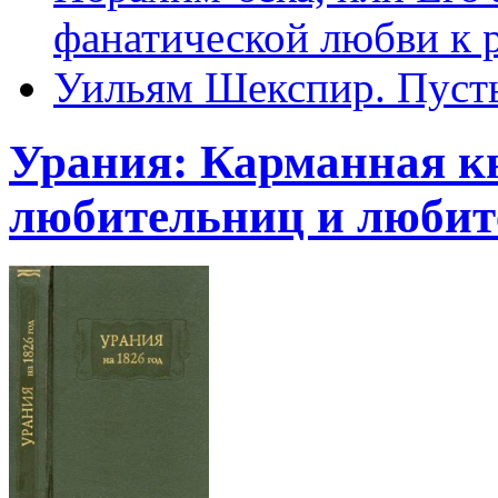
фанатической любви к 
Уильям Шекспир. Пуст
Урания: Карманная кн
любительниц и любите