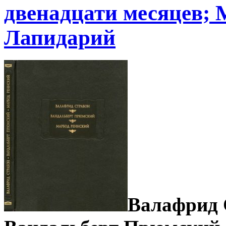
двенадцати месяцев; 
Лапидарий
Валафрид 