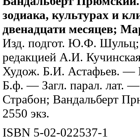
Вандальберт Прюмский. 
зодиака, культурах и к
двенадцати месяцев; Ма
Изд. подгот. Ю.Ф. Шульц; 
редакцией А.И. Кучинская;
Худож. Б.И. Астафьев. — М
Б.ф. — Загл. парал. лат. 
Страбон; Вандальберт П
2550 экз.
ISBN 5-02-022537-1