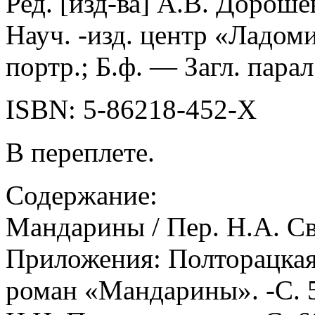
Ред. [изд-ва] A.B. Дороше
Науч. -изд. центр «Ладоми
портр.; Б.ф. — Загл. пара
ISBN: 5-86218-452-X
В переплете.
Содержание:
Мандарины / Пер. H.A. Св
Приложения: Полторацкая
роман «Мандарины». -С. 5