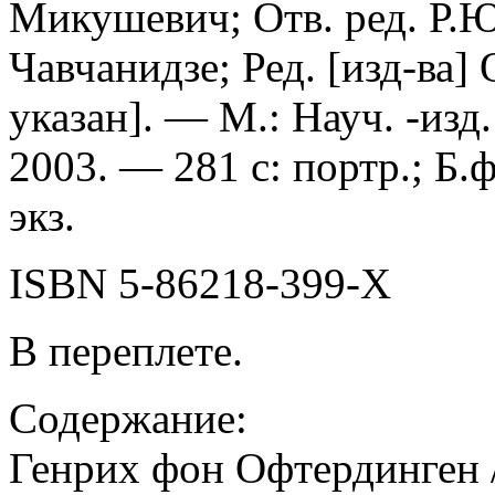
Микушевич; Отв. ред. Р.Ю
Чавчанидзе; Ред. [изд-ва]
указан]. — М.: Науч. -изд
2003. — 281 с: портр.; Б.
экз.
ISBN 5-86218-399-Х
В переплете.
Содержание:
Генрих фон Офтердинген /