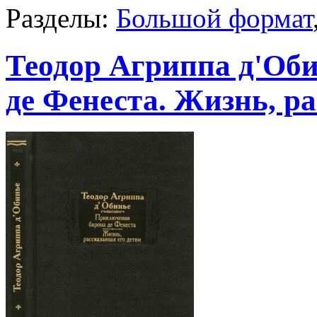
Разделы:
Большой формат
Теодор Агриппа д'Об
де Фенеста. Жизнь, ра