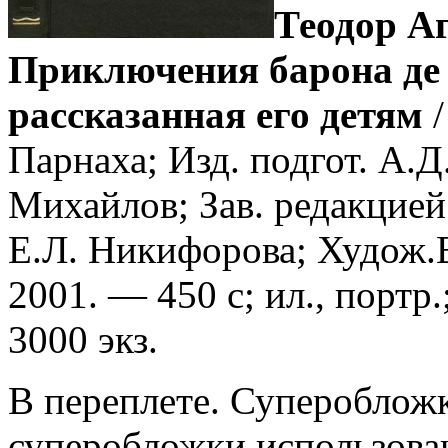
Теодор А
Приключения барона де 
рассказанная его детям
/
Парнаха; Изд. подгот. А.Д
Михайлов; Зав. редакцией 
Е.Л. Никифорова; Худож.
2001. — 450 с; ил., портр
3000 экз.
В переплете. Супероблож
суперобложки использован